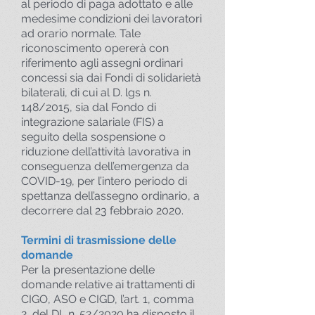
al periodo di paga adottato e alle
medesime condizioni dei lavoratori
ad orario normale. Tale
riconoscimento opererà con
riferimento agli assegni ordinari
concessi sia dai Fondi di solidarietà
bilaterali, di cui al D. lgs n.
148/2015, sia dal Fondo di
integrazione salariale (FIS) a
seguito della sospensione o
riduzione dell’attività lavorativa in
conseguenza dell’emergenza da
COVID-19, per l’intero periodo di
spettanza dell’assegno ordinario, a
decorrere dal 23 febbraio 2020.
Termini di trasmissione delle
domande
Per la presentazione delle
domande relative ai trattamenti di
CIGO, ASO e CIGD, l’art. 1, comma
2, del DL n. 52/2020 ha disposto il