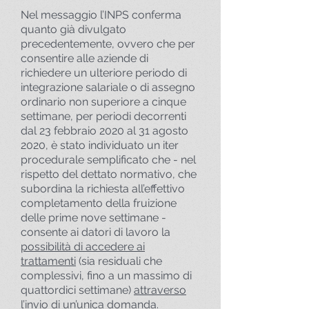
Nel messaggio l’INPS conferma
quanto già divulgato
precedentemente, ovvero che per
consentire alle aziende di
richiedere un ulteriore periodo di
integrazione salariale o di assegno
ordinario non superiore a cinque
settimane, per periodi decorrenti
dal 23 febbraio 2020 al 31 agosto
2020, è stato individuato un iter
procedurale semplificato che - nel
rispetto del dettato normativo, che
subordina la richiesta all’effettivo
completamento della fruizione
delle prime nove settimane -
consente ai datori di lavoro la
possibilità di accedere ai
trattamenti
(sia residuali che
complessivi, fino a un massimo di
quattordici settimane)
attraverso
l’invio di un’unica domanda
.