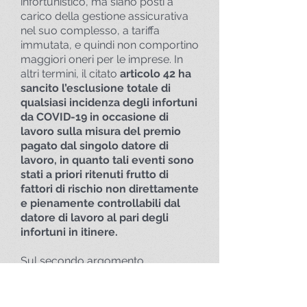
infortunistico, ma siano posti a
carico della gestione assicurativa
nel suo complesso, a tariffa
immutata, e quindi non comportino
maggiori oneri per le imprese. In
altri termini, il citato
articolo 42 ha
sancito l’esclusione totale di
qualsiasi incidenza degli infortuni
da COVID-19 in occasione di
lavoro sulla misura del premio
pagato dal singolo datore di
lavoro, in quanto tali eventi sono
stati a priori ritenuti frutto di
fattori di rischio non direttamente
e pienamente controllabili dal
datore di lavoro al pari degli
infortuni in itinere.
Sul secondo argomento
l’INAIL richiama le linee guida
emanate con la circolare 23
novembre 1995, n.74, che