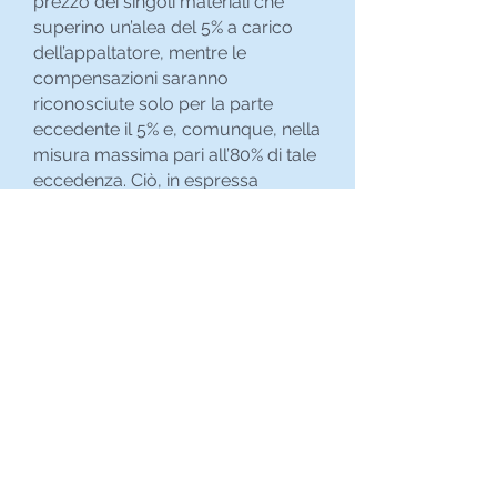
prezzo dei singoli materiali che
superino un’alea del 5% a carico
dell’appaltatore, mentre le
compensazioni saranno
riconosciute solo per la parte
eccedente il 5% e, comunque, nella
misura massima pari all’80% di tale
eccedenza. Ciò, in espressa
deroga all’articolo 106, comma 1,
lettera a), del D.lgs. n. 50/2016, ai
sensi del quale, attualmente, l’alea
a carico dell’appaltatore è fissata al
10% del prezzo iniziale, potendo le
SS.AA. riconoscere compensazioni
solo oltre tale soglia e, comunque,
non oltre la misura del 50%.
Entro 90 giorni dall’entrata in vigore
del Decreto (ossia, entro il
prossimo 27 aprile) l’ISTAT – sentito