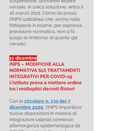
sospensione, dovranno essere
versate, in unica soluzione, entro il
16 marzo 2021. Come da prassi,
l’INPS sottolinea che, anche nella
fattispecie in esame, per espressa
previsione normativa, non si fa
luogo al rimborso di quanto già
versato.
11 dicembre
INPS – MODIFICHE ALLA
NORMATIVA SUI TRATTAMENTI
INTEGRATIVI PER COVID-19
L'Istituto prova a mettere ordine
tra i molteplici decreti Ristori
Con la
circolare n. 139 del 7
dicembre 2020
, l’INPS impartisce
nuove disposizioni in materia di
integrazioni salariali connesse
all’emergenza epidemiologica da