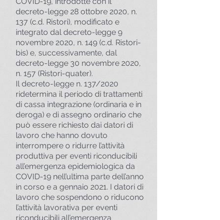
COVID-19, introdotte con il
decreto-legge 28 ottobre 2020, n.
137 (c.d. Ristori), modificato e
integrato dal decreto-legge 9
novembre 2020, n. 149 (c.d. Ristori-
bis) e, successivamente, dal
decreto-legge 30 novembre 2020,
n. 157 (Ristori-quater).
Il decreto-legge n. 137/2020
ridetermina il periodo di trattamenti
di cassa integrazione (ordinaria e in
deroga) e di assegno ordinario che
può essere richiesto dai datori di
lavoro che hanno dovuto
interrompere o ridurre l’attività
produttiva per eventi riconducibili
all’emergenza epidemiologica da
COVID-19 nell’ultima parte dell’anno
in corso e a gennaio 2021. I datori di
lavoro che sospendono o riducono
l’attività lavorativa per eventi
riconducibili all’emergenza