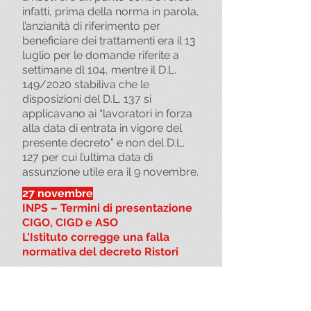
infatti, prima della norma in parola,
l’anzianità di riferimento per
beneficiare dei trattamenti era il 13
luglio per le domande riferite a
settimane dl 104, mentre il D.L.
149/2020 stabiliva che le
disposizioni del D.L. 137 si
applicavano ai “lavoratori in forza
alla data di entrata in vigore del
presente decreto” e non del D.L.
127 per cui l’ultima data di
assunzione utile era il 9 novembre.
27 novembre
INPS – Termini di presentazione
CIGO, CIGD e ASO
L'Istituto corregge una falla
normativa del decreto Ristori
Con il
messaggio n. 4484 del 27
novembre 2020
, l’INPS interviene
nel vulnus normativo creatosi con