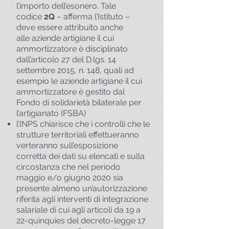
l’importo dell’esonero. Tale
codice
2Q
– afferma l’Istituto –
deve essere attribuito anche
alle aziende artigiane il cui
ammortizzatore è disciplinato
dall’articolo 27 del D.lgs. 14
settembre 2015, n. 148, quali ad
esempio le aziende artigiane il cui
ammortizzatore è gestito dal
Fondo di solidarietà bilaterale per
l’artigianato (FSBA)
l’INPS chiarisce che i controlli che le
strutture territoriali effettueranno
verteranno sull’esposizione
corretta dei dati su elencati e sulla
circostanza che nel periodo
maggio e/o giugno 2020 sia
presente almeno un’autorizzazione
riferita agli interventi di integrazione
salariale di cui agli articoli da 19 a
22-quinquies del decreto-legge 17